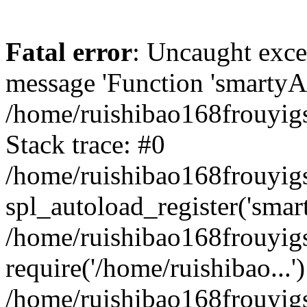
Fatal error
: Uncaught exce
message 'Function 'smartyAu
/home/ruishibao168frouyig
Stack trace: #0
/home/ruishibao168frouyig
spl_autoload_register('smar
/home/ruishibao168frouyig
require('/home/ruishibao...'
/home/ruishibao168frouyi