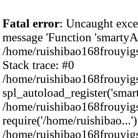
Fatal error
: Uncaught exce
message 'Function 'smartyAu
/home/ruishibao168frouyig
Stack trace: #0
/home/ruishibao168frouyig
spl_autoload_register('smar
/home/ruishibao168frouyig
require('/home/ruishibao...'
/home/ruishibao168frouyi