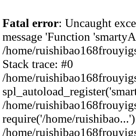
Fatal error
: Uncaught exce
message 'Function 'smartyAu
/home/ruishibao168frouyig
Stack trace: #0
/home/ruishibao168frouyig
spl_autoload_register('smar
/home/ruishibao168frouyig
require('/home/ruishibao...'
/home/ruishibao168frouyi