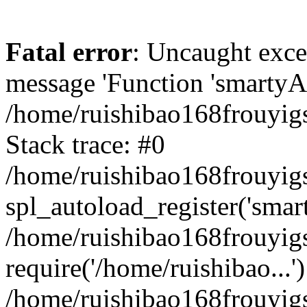
Fatal error
: Uncaught exce
message 'Function 'smartyAu
/home/ruishibao168frouyig
Stack trace: #0
/home/ruishibao168frouyig
spl_autoload_register('smar
/home/ruishibao168frouyig
require('/home/ruishibao...'
/home/ruishibao168frouyi