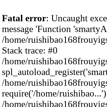
Fatal error
: Uncaught exce
message 'Function 'smartyAu
/home/ruishibao168frouyig
Stack trace: #0
/home/ruishibao168frouyig
spl_autoload_register('smar
/home/ruishibao168frouyig
require('/home/ruishibao...'
/home/ruishibao168frouyi