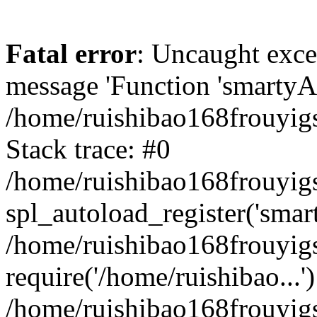
Fatal error
: Uncaught exce
message 'Function 'smartyAu
/home/ruishibao168frouyig
Stack trace: #0
/home/ruishibao168frouyig
spl_autoload_register('smar
/home/ruishibao168frouyig
require('/home/ruishibao...'
/home/ruishibao168frouyi