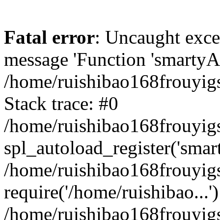
Fatal error
: Uncaught exce
message 'Function 'smartyAu
/home/ruishibao168frouyig
Stack trace: #0
/home/ruishibao168frouyig
spl_autoload_register('smar
/home/ruishibao168frouyig
require('/home/ruishibao...'
/home/ruishibao168frouyi