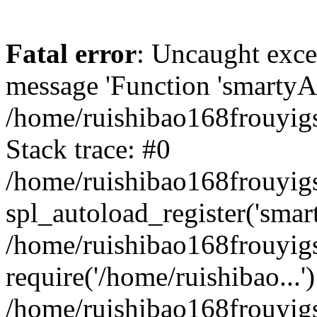
Fatal error
: Uncaught exce
message 'Function 'smartyAu
/home/ruishibao168frouyig
Stack trace: #0
/home/ruishibao168frouyig
spl_autoload_register('smar
/home/ruishibao168frouyig
require('/home/ruishibao...'
/home/ruishibao168frouyi