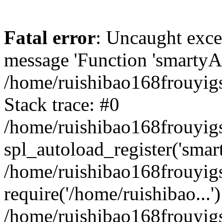
Fatal error
: Uncaught exce
message 'Function 'smartyAu
/home/ruishibao168frouyig
Stack trace: #0
/home/ruishibao168frouyig
spl_autoload_register('smar
/home/ruishibao168frouyig
require('/home/ruishibao...'
/home/ruishibao168frouyi